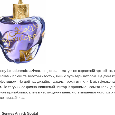
ку Lolita Lempicka.Флакон цього аромату – це справжній арт-об’єкт, 
илками плющ та золотий хвостик, який є пульверизатором. Це дуже кр
фетишем! На цей час дизайн, на жаль, трохи змінили. Вміст флакона
ти. Це тягучий лакрично-вишневий нектар із пряним анісом та корицею
е привабливо, але є в ньому деяка ціннісність вишневої кісточки, я
одко приваблива.
Songes Annick Goutal