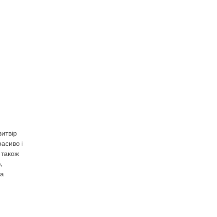
витвір
асиво і
 також
,
ка