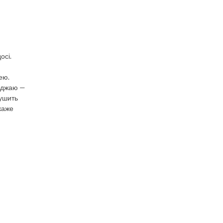
осі.
ею.
реджаю —
душить
окаже