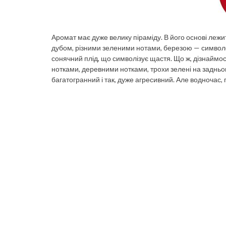
Аромат має дуже велику піраміду. В його основі лежит
дубом, різними зеленими нотами, березою — символом
сонячний плід, що символізує щастя. Що ж, дізнаймос
нотками, деревними нотками, трохи зелені на задньом
багатогранний і так, дуже агресивний. Але водночас, п