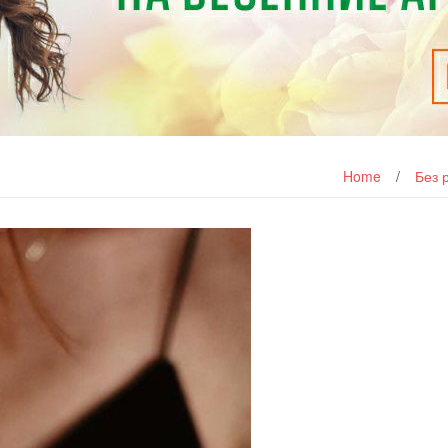
Home
/
Без 