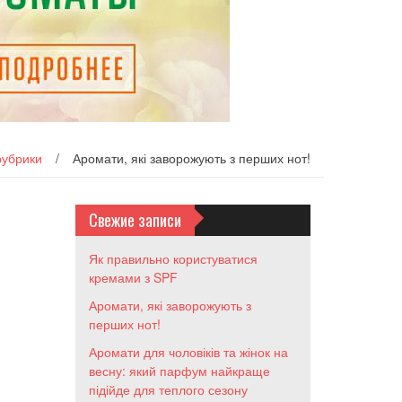
рубрики
/
Аромати, які заворожують з перших нот!
Свежие записи
Як правильно користуватися
кремами з SPF
Аромати, які заворожують з
перших нот!
Аромати для чоловіків та жінок на
весну: який парфум найкраще
підійде для теплого сезону