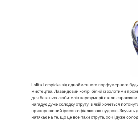
Lolita Lempicka від однойменного парфумерного будин
мистецтва. Лавандовий колір, білий із золотими прож
для багатьох любителів парфумерії стало справжнім 
нагадує дуже солодку отруту, в якій хочеться потону
припорошений ірисово-фіалковою пудрою. Звучить дуж
натякає на те, що це все-таки отрута, хоч і дуже сол