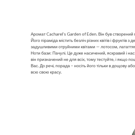
Аромат Cacharel’s Garden of Eden. Він був створени
Його піраміда містить безліч різних квітів і фруктів
задушливими отруйними квітами — лотосом, лататтям
Ноти бази: Пачулі. Це дуже насичений, яскравий і 
він призначений не для всіх, тому тестуйте, і якщо 
Вас. До речі, порада – носіть його тільки в дощову а
всю свою красу.