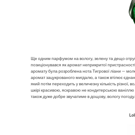
Ще одним парфумом на вологу, зелену та дещо отруйну
позиціонувався як аромат неприкритої пристрасності, 
аромату була розроблена нота Тигрової ліани — молек
аромат зацукрованого мигдалю, а також втілює єднанн
який потім переходить у величезну кількість різної, во
шкірі красивою, яскравою не кондитерською ваніллю в
також дуже добре звучатиме в дощову, вологу погоду
Lol