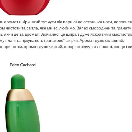
ь аромат шкіри, який тут чути від першої до останньої ноти, доповне
 чистоти та світла, яке ми всі любимо. Запах смородини та гранату
ь, який це за аромат. Звичайно, це шкіра з дуже яскравими смолисти
у плані та гіркуватість гранатової шкірки. Аромат дуже складний,
опри нотки, аромат дуже чистий, створює відчуття легкості, сонця і с
Eden Cacharel