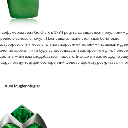
й парфумером Jean Guichard в 1994 році та залишається популярним д
 з деревною основою пачулі. Насправді ж пахне стоячими болотами,
, туберозою й мімозою, злегка лікарськими зеленими травами й дин
насичений аромат, який буде супроводжувати вас протягом дня. Попе
пощастить — він вам сподобається надовго. Інакше він вас нещадно за
бо сиру погоду, тоді цей безперечний шедевр аромату розкриється і п
Aura Mugler Mugler