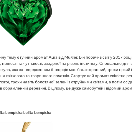
 тему є гучний аромат Aura від Mugler. Він побачив світ у 2017 році
ніжності та чуттєвості, зведеної на рівень інстинкту. Спеціально для 
ула, яка за твердженням її творців має багатогранний, трохи гіркий 
я квіткового та тваринного початків. Стартує цей аромат свіжістю р
логої, трохи навіть болотяної зелені з отруйними квітами, а потім осід
 обрамленній деревині. В цілому, це дуже самобутній і відомий аром
.
ita Lempicka Lolita Lempicka