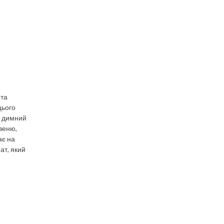
 та
цього
і димний
евеню,
ає на
ат, який