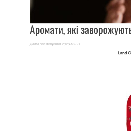
Аромати, які заворожують
Дата размещения 2023-03-21
Land O